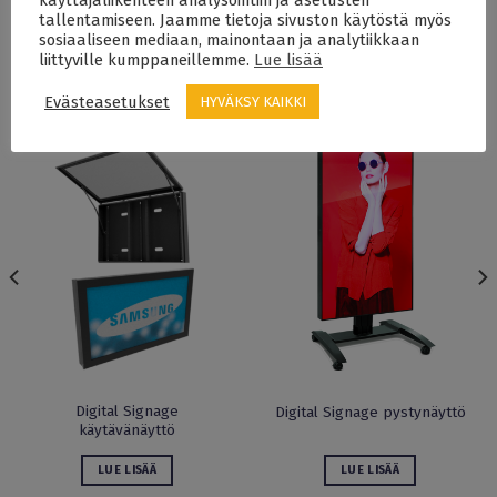
käyttäjäliikenteen analysointiin ja asetusten
tallentamiseen. Jaamme tietoja sivuston käytöstä myös
sosiaaliseen mediaan, mainontaan ja analytiikkaan
liittyville kumppaneillemme.
Lue lisää
TUTUSTU MYÖS
Evästeasetukset
HYVÄKSY KAIKKI
Digital Signage
Digital Signage pystynäyttö
käytävänäyttö
LUE LISÄÄ
LUE LISÄÄ