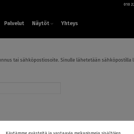
010 2
Palvelut
Näytöt
Yhteys
ätunnus tai sähköpostiosoite. Sinulle lähetetään sähköpostilla 
taan
Käytämme evästeitä ja vastaavia mekanismeja sisältöjen