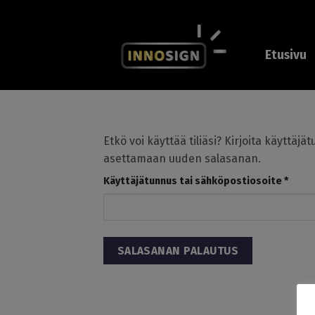
Skip
to
content
Etusivu
Etkö voi käyttää tiliäsi? Kirjoita käyttäj
asettamaan uuden salasanan.
Vaadi
Käyttäjätunnus tai sähköpostiosoite
*
SALASANAN PALAUTUS