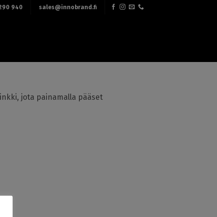
290 940
sales@innobrand.fi
linkki, jota painamalla pääset