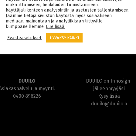
mukauttamiseen, henkilöiden tunnistamiseen,
käyttäjäliikenteen analysointiin ja asetusten tallentamiseen.
Jaamme tietoja sivuston käytöstä myös sosiaaliseen
mediaan, mainontaan ja analytiikkaan liittyville
kumppaneillemme.
Lue lisää
Evästeasetukset
HYVÄKSY KAIKKI
DUUILO
DUUILO on Innosign-
Asiakaspalvelu ja myynti:
jälleenmyyjäsi
0400 896226
Kysy lisää
duuilo@duuilo.fi